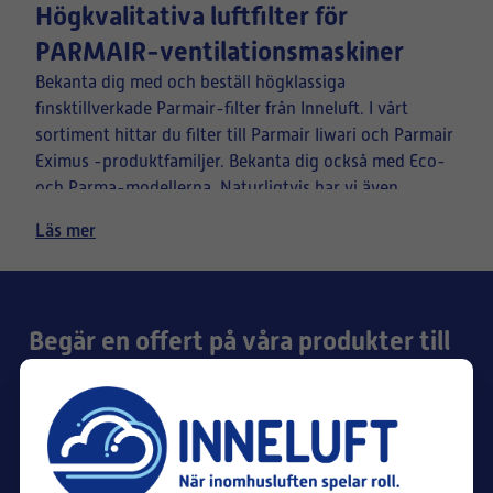
Högkvalitativa luftfilter för
PARMAIR-ventilationsmaskiner
Bekanta dig med och beställ högklassiga
finsktillverkade Parmair-filter från Inneluft. I vårt
sortiment hittar du filter till Parmair Iiwari och Parmair
Eximus -produktfamiljer. Bekanta dig också med Eco-
och Parma-modellerna. Naturligtvis har vi även
värmebeständiga filter till de Parmair-
Läs mer
ventilationsaggregat som kräver det. Beställ smidigt
och förmånligt på nätet!
Begär en offert på våra produkter till
ditt husbolag eller ditt företag!
Namn*
*