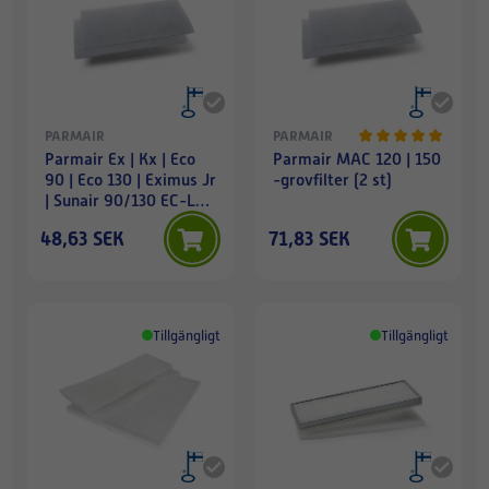
PARMAIR
PARMAIR
Parmair Ex | Kx | Eco
Parmair MAC 120 | 150
90 | Eco 130 | Eximus Jr
-grovfilter (2 st)
| Sunair 90/130 EC-LT
(140x410 mm) -
48,63 SEK
71,83 SEK
grovfilter (2 st)
Tillgängligt
Tillgängligt