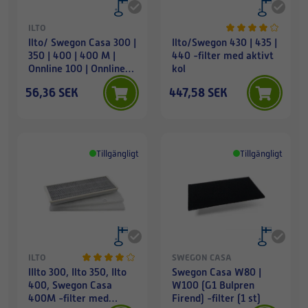
ILTO
Ilto/ Swegon Casa 300 |
Ilto/Swegon 430 | 435 |
350 | 400 | 400 M |
440 -filter med aktivt
Onnline 100 | Onnline
kol
120 -grovfilter (2 st)
56,36 SEK
447,58 SEK
Tillgängligt
Tillgängligt
ILTO
SWEGON CASA
IIlto 300, Ilto 350, Ilto
Swegon Casa W80 |
400, Swegon Casa
W100 (G1 Bulpren
400M -filter med
Firend) -filter (1 st)