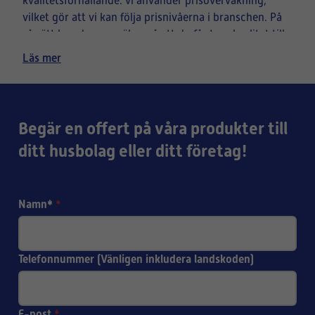
kvalitetsförhållande: vi använder prisövervakning,
vilket gör att vi kan följa prisnivåerna i branschen. På
så sätt kan du vara säker på att du får toppkvalitet till
ett förmånligt pris.
Läs mer
Högkvalitativa finsktillverkade tillbehörsfilter för Ilto-
ventilationsaggregat
uppfyller samma kvalitetskrav
Begär en offert på våra produkter till
som originalfiltren (vänligen beakta att
ditt husbolag eller ditt företag!
apparattillverkaren kan ställa garantikrav för
användning av original- eller
tillbehörsmodellen).
Produkterna beställer du smidigt
på nätet!
Namn*
*
Telefonnummer (Vänligen inkludera landskoden)
E-post
*