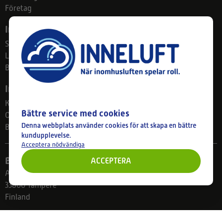
Företag
Info
Sekretesspolicy
Leverans och retur
Betalningssätt
Inneluft.se
Kontaktinformation
Bättre service med cookies
Om oss
Denna webbplats använder cookies för att skapa en bättre
Blogg
kundupplevelse.
Acceptera nödvändiga
Butik
ACCEPTERA
Ahlmanintie 61
33800 Tampere
Finland