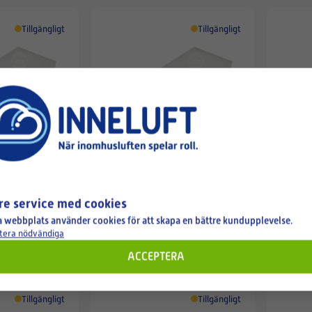
Tillgängligt
Tillgängligt
GENVEX
GENVEX
ium 2 |
Genvex GE Premium 2 |
Genvex
| Genvex GE
Genvex GE 420 | Genvex GE
490 | 4
re service med cookies
525 (F7) -filter
 webbplats använder cookies för att skapa en bättre kundupplevelse.
tera nödvändiga
281,81 SEK
226,5
ACCEPTERA
Tillgängligt
Tillgängligt