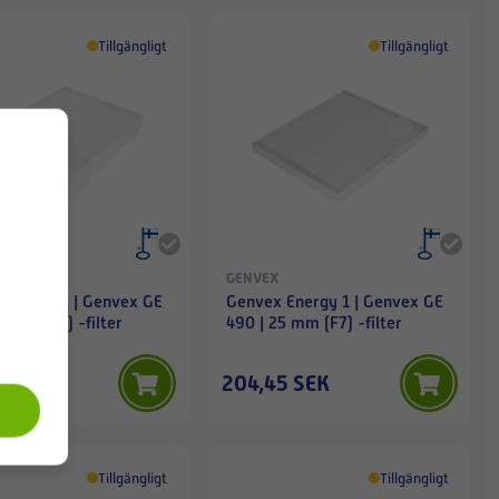
Tillgängligt
Tillgängligt
GENVEX
 Energy 1 | Genvex GE
Genvex Energy 1 | Genvex GE
8 mm (F7) -filter
490 | 25 mm (F7) -filter
5 SEK
204,45 SEK
Tillgängligt
Tillgängligt