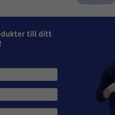
GENVEX
GENVEX
gy 2 | Genvex
Genvex GE Energy 2 | Genvex
Genvex
(G4) -filter
GE 590 | 25 mm (G4) -filter
GE 890 
GENVEX
GENVEX