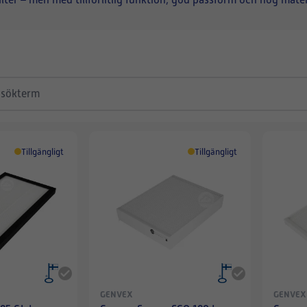
ilter – men med tillförlitlig funktion, god passform och hög mater
Tillgängligt
Tillgängligt
GENVEX
GENVEX