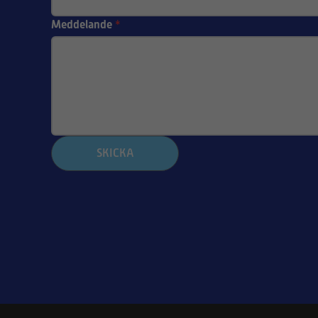
Genvex GE Ener
GE 890 | 48 mm 
GENVEX
Genvex ECO 190
filter