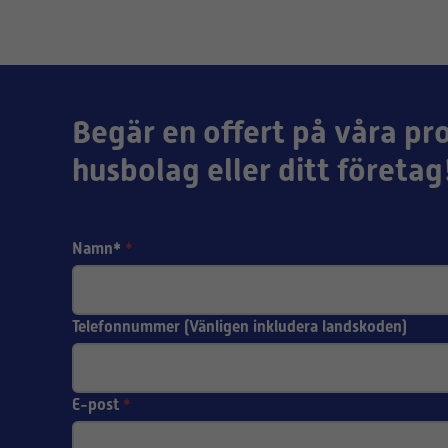
GENVEX
Genvex GE Ener
GE 590 | 48 mm 
GENVEX