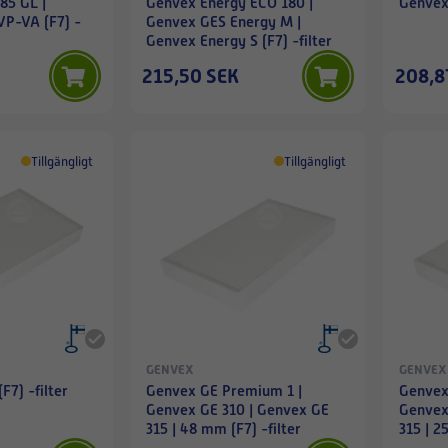
85 GL |
Genvex Energy ECO 180 |
Genvex 
VP-VA (F7) -
Genvex GES Energy M |
Genvex Energy S (F7) -filter
215,50 SEK
208,8
Tillgängligt
Tillgängligt
GENVEX
GENVEX
F7) -filter
Genvex GE Premium 1 |
Genvex
Genvex GE 310 | Genvex GE
Genvex
315 | 48 mm (F7) -filter
315 | 2