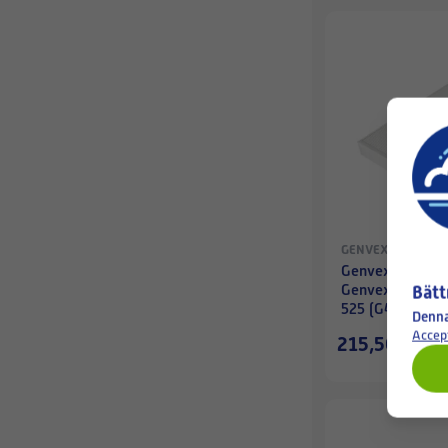
GENVEX
Genvex GE Prem
Genvex GE 420 
Bätt
525 (G4) -filter
Denna
Accep
215,50 SEK