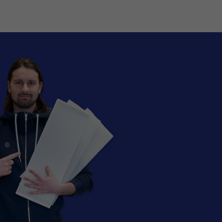
GENVEX
 GE Energy 3 | Genvex
Genvex GE Energy 3 | Genvex
| 25 mm (G4) -filter
GE 890 | 48 mm (G4) -filter
GENVEX