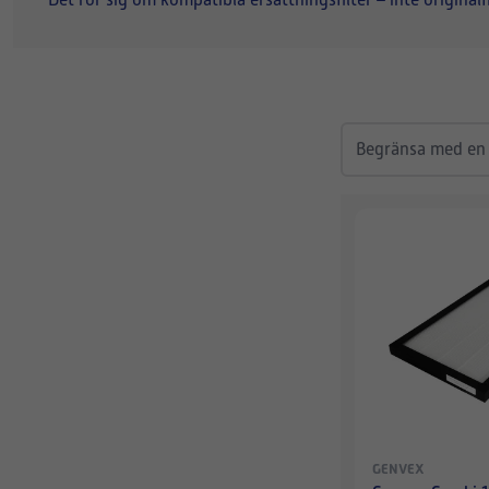
Det rör sig om kompatibla ersättningsfilter – inte originalf
GENVEX