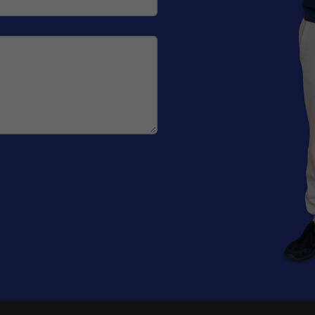
gy 3 | Genvex
Genvex GE Energy 3 | Genvex
Genvex
(F7) -filter
GE 890 | 25 mm (F7) -filter
Combi 1
GENVEX
GENVEX
 XL (F7) -
Genvex ECO 360 R | Genvex
Genvex
ECO 190 R (G4) -filter
ECO 190