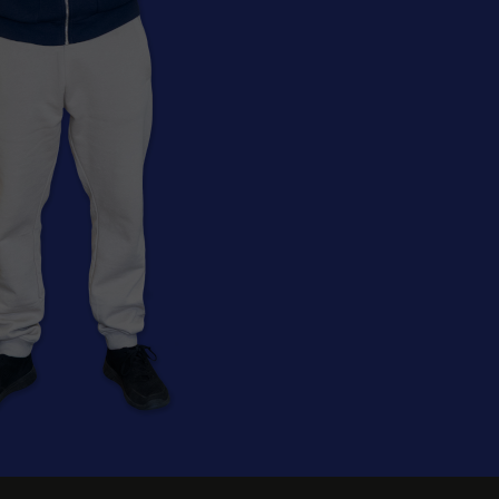
 GE 215 VP-VA | GE
Genvex ECO 190 XL (M5) -
85 (G4) -filter
filter
GENVEX
 ECO 360 R | Genvex
Genvex ECO 275 (G4) -filter
 R (F7) -filter