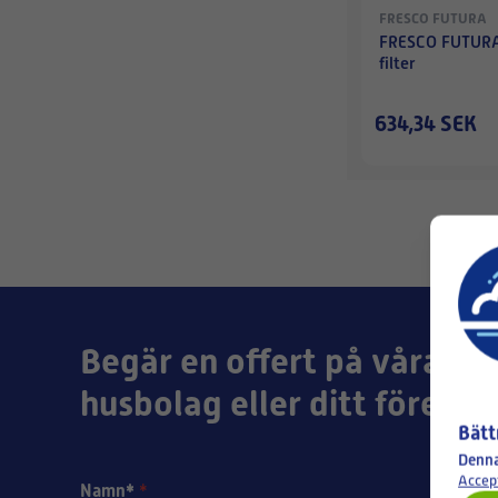
FRESCO FUTURA
FRESCO FUTURA
filter
634,34 SEK
Begär en offert på våra pro
husbolag eller ditt företag
Bätt
Denna
Accep
Namn*
*