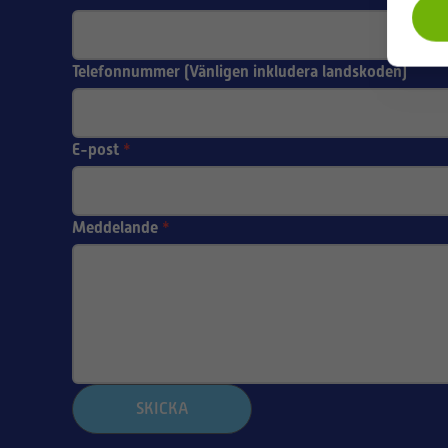
Telefonnummer (Vänligen inkludera landskoden)
E-post
*
Meddelande
*
SKICKA