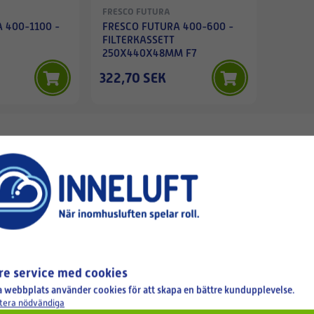
FRESCO FUTURA
 400-1100 -
FRESCO FUTURA 400-600 -
FILTERKASSETT
250X440X48MM F7
322,70 SEK
dukter till ditt
!
re service med cookies
 webbplats använder cookies för att skapa en bättre kundupplevelse.
tera nödvändiga