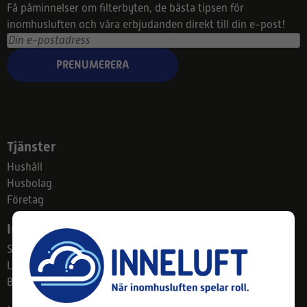
Få påminnelser om filterbyten, de bästa tipsen för
inomhusluften och våra erbjudanden direkt till din e-post!
PRENUMERERA
Tjänster
Hushåll
Husbolag
Företag
Info
Sekretesspolicy
Leverans och retur
Betalningssätt