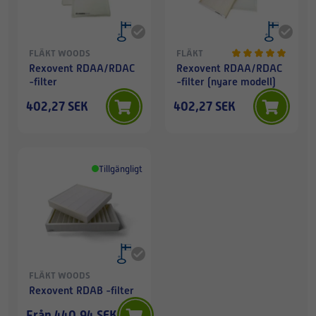
FLÄKT WOODS
FLÄKT
WOODS
Rexovent RDAA/RDAC
Rexovent RDAA/RDAC
-filter
-filter (nyare modell)
402,27 SEK
402,27 SEK
Tillgängligt
FLÄKT WOODS
Rexovent RDAB -filter
Från 440,94 SEK